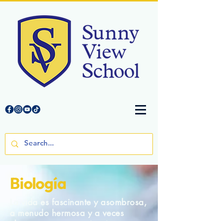
Biología
La vida es fascinante y asombrosa,
a menudo hermosa y a veces