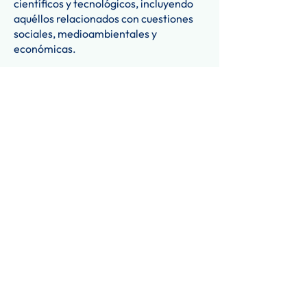
científicos y tecnológicos, incluyendo
aquéllos relacionados con cuestiones
sociales, medioambientales y
económicas.
Los alumnos estudian los siguientes
temas ideados para lograr esos
objetivos:
Organismos y procesos vitales
Fisiología animal
Fisiología vegetal
Ecología y medioambiente
Diversidad y selección
Microorganismos e Ingeniería Genética