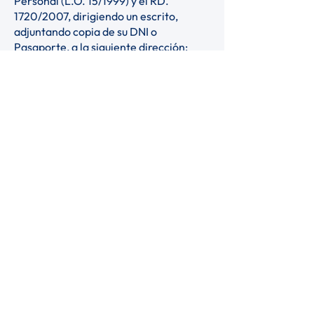
Personal (L.O. 15/1999) y el RD.
1720/2007, dirigiendo un escrito,
adjuntando copia de su DNI o
Pasaporte, a la siguiente dirección:
Calle Teruel 32, C.P. 29620, de
Torremolinos (Málaga).
7. Redes sociales
Al hacerte fan, seguidor o análogos de
nuestra empresa en la vertiente de las
distintas redes sociales, en el contexto
de este tratamiento debes tener en
cuenta que Sunny View School, S.L.
únicamente puede consultar o dar de
baja tus datos de forma restringida al
tener un perfil específico. Cualquier
rectificación de tus datos o restricción
de información o de publicaciones
debes realizarla a través de la
configuración de tu perfil o usuario en la
propia red social. Por defecto