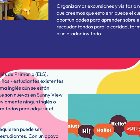
Organizamos excursiones y visitas a m
que creemos que esto enriquece el cu
oportunidades para aprender sobre e
recaudar fondos para la caridad, for
a un orador invitado.
lés de Primaria (ELS),
iños - estudiantes existentes
oma inglés aún se están
que son nuevos en Sunny View
eviamente ningún inglés o
mitadas para adquirir el
requieren puede ser
 estudiantes. Con un apoyo