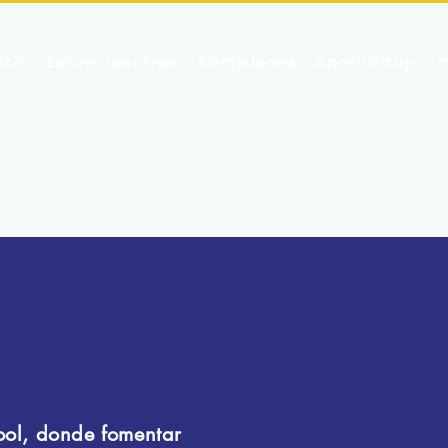
icio
Sobre nosotros
Admisiones
Aprendizaje
I
ool, donde fomentar