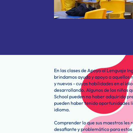
En las clases de Apoyo al Lenguaje Ing
brindamos ayuda y apoyo a aquellos n
y nuevos - cuyas habilidades en el idi
desarrollando. Algunos de los niños 
School pueden no haber adquirido pr
pueden haber tenido oportunidades li
idioma.
Comprender lo que sus maestros les 
desafiante y problemático para estos