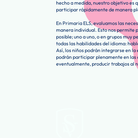
hecho a medida, nuestro objetivo es 
participar rápidamente de manera ple
En Primaria ELS, evaluamos las nece
manera individual. Esto nos permite 
posible; uno a uno, o en grupos muy 
todas las habilidades del idioma: habla
Así, los niños podrán integrarse en la
podrán participar plenamente en las a
eventualmente, producir trabajos al ni