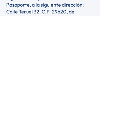
Pasaporte, a la siguiente dirección:
Calle Teruel 32, C.P. 29620, de
Torremolinos (Málaga).
7. Redes sociales
Al hacerte fan, seguidor o análogos de
nuestra empresa en la vertiente de las
distintas redes sociales, en el contexto
de este tratamiento debes tener en
cuenta que Sunny View School, S.L.
únicamente puede consultar o dar de
baja tus datos de forma restringida al
tener un perfil específico. Cualquier
rectificación de tus datos o restricción
de información o de publicaciones
debes realizarla a través de la
configuración de tu perfil o usuario en la
propia red social. Por defecto
consientes: